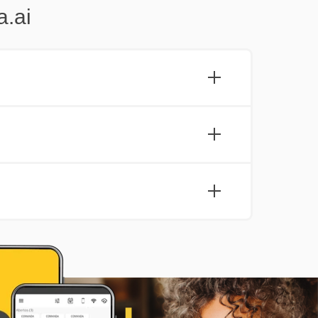
a.ai
m do mundo. Este fornecedor possui
cas realizadas por outras empresas.
so esta política mude avisaremos com
e é acessada através da internet.
operação o sistema continua
ionando.