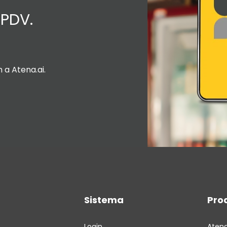
 PDV.
a Atena.ai.
Sistema
Pro
Login
Aten