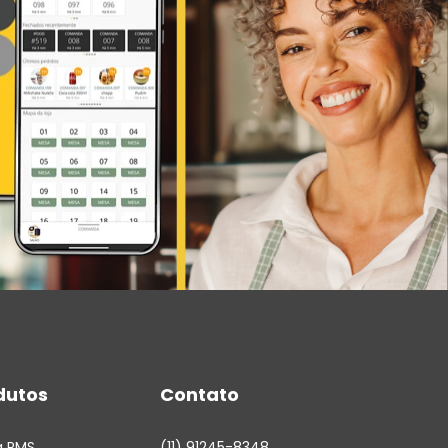
dutos
Contato
a RMS
(11) 91245-8348